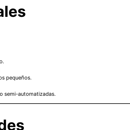
ales
o.
:
tos pequeños.
 o semi-automatizadas.
ldes